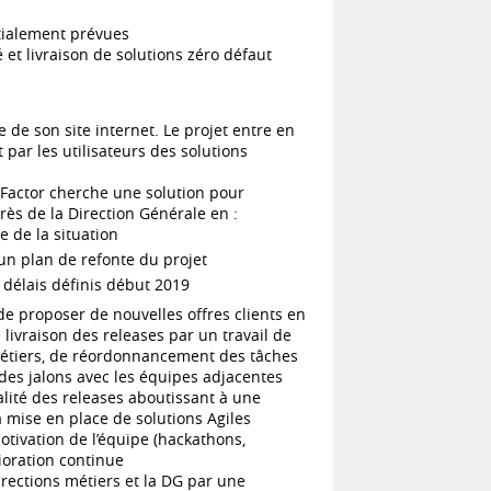
itialement prévues
et livraison de solutions zéro défaut
e de son site internet. Le projet entre en
t par les utilisateurs des solutions
E Factor cherche une solution pour
ès de la Direction Générale en :
e de la situation
un plan de refonte du projet
 délais définis début 2019
e proposer de nouvelles offres clients en
livraison des releases par un travail de
 métiers, de réordonnancement des tâches
 des jalons avec les équipes adjacentes
ualité des releases aboutissant à une
a mise en place de solutions Agiles
tivation de l’équipe (hackathons,
ioration continue
irections métiers et la DG par une