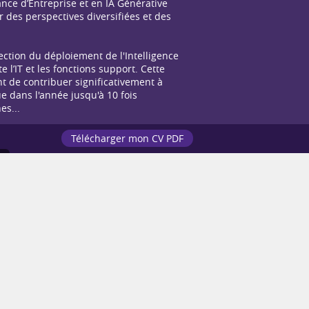
nce d’Entreprise et en IA Générative
 des perspectives diversifiées et des
ction du déploiement de l'Intelligence
e l’IT et les fonctions support. Cette
 de contribuer significativement à
ue dans l'année jusqu'à 10 fois
es...
Télécharger mon CV PDF