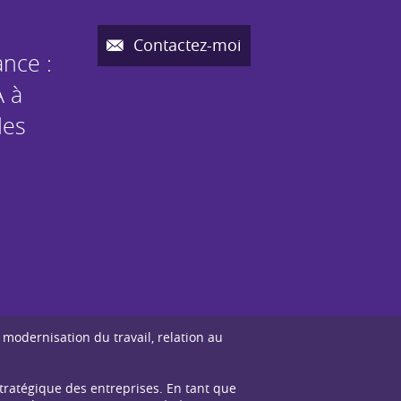
Contactez-moi
nce :
A à
des
 modernisation du travail, relation au
tratégique des entreprises. En tant que