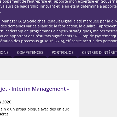
veloppement de l'entreprise et j'apporte mon expertise en Gouverna
valeurs de leadership innovant et je en étant déterminé à apporter
.
Manager IA @ Scale chez Renault Digital a été marquée par la dire
 des domaines variés allant de la fabrication, la qualité, l'après-vent
n leadership de programmes à enjeux stratégiques, me permettant
tion en apportant des résultats significatifs : ROI rapide (systématiq
ération des processus (jusqu'à 66 %), efficacité accrue des personn
IONS
COMPÉTENCES
PORTFOLIOS
CENTRES D'INTÉRÊT
ojet - Interim Management -
n 2020
ain d'un projet bloqué avec des enjeux
sérés