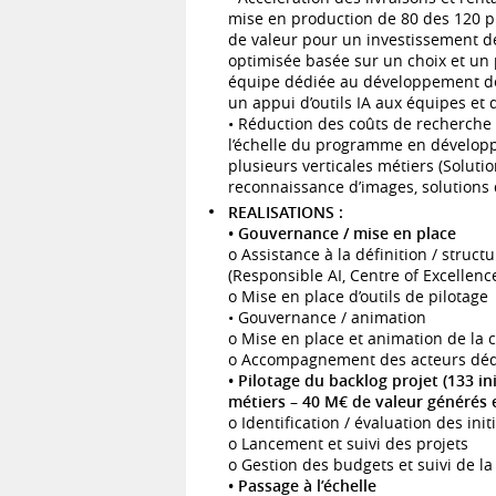
mise en production de 80 des 120 p
de valeur pour un investissement de
optimisée basée sur un choix et un 
équipe dédiée au développement des 
un appui d’outils IA aux équipes et
• Réduction des coûts de recherche
l’échelle du programme en développa
plusieurs verticales métiers (Solut
reconnaissance d’images, solutions 
REALISATIONS :
• Gouvernance / mise en place
o Assistance à la définition / stru
(Responsible AI, Centre of Excellence
o Mise en place d’outils de pilotage
• Gouvernance / animation
o Mise en place et animation de la 
o Accompagnement des acteurs déd
• Pilotage du backlog projet (133 ini
métiers – 40 M€ de valeur générés 
o Identification / évaluation des init
o Lancement et suivi des projets
o Gestion des budgets et suivi de l
• Passage à l’échelle