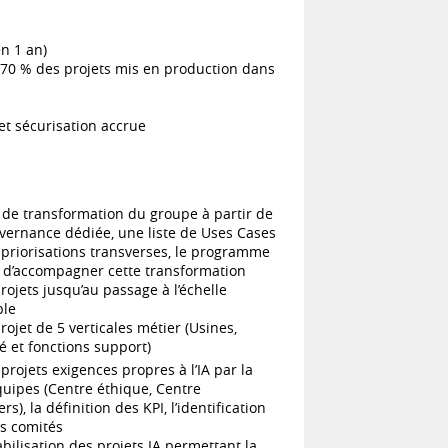
en 1 an)
(70 % des projets mis en production dans
et sécurisation accrue
de transformation du groupe à partir de
uvernance dédiée, une liste de Uses Cases
s priorisations transverses, le programme
t d’accompagner cette transformation
ojets jusqu’au passage à l’échelle
ble
projet de 5 verticales métier (Usines,
té et fonctions support)
rojets exigences propres à l’IA par la
quipes (Centre éthique, Centre
s), la définition des KPI, l’identification
es comités
abilisation des projets IA permettant la