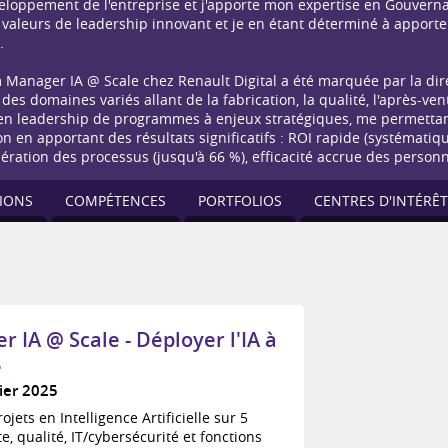
veloppement de l'entreprise et j'apporte mon expertise en Gouverna
valeurs de leadership innovant et je en étant déterminé à apporter
.
Manager IA @ Scale chez Renault Digital a été marquée par la dire
 des domaines variés allant de la fabrication, la qualité, l'après-vent
n leadership de programmes à enjeux stratégiques, me permettant
tion en apportant des résultats significatifs : ROI rapide (systématiq
ération des processus (jusqu'à 66 %), efficacité accrue des personn
IONS
COMPÉTENCES
PORTFOLIOS
CENTRES D'INTÉRÊT
IA @ Scale - Déployer l'IA à
e
ier 2025
jets en Intelligence Artificielle sur 5
e, qualité, IT/cybersécurité et fonctions