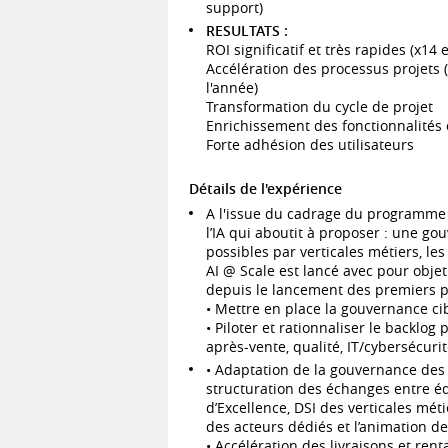
support)
RESULTATS :
ROI significatif et très rapides (x14 
Accélération des processus projets 
l'année)
Transformation du cycle de projet
Enrichissement des fonctionnalités 
Forte adhésion des utilisateurs
Détails de l'expérience
A l'issue du cadrage du programme 
l’IA qui aboutit à proposer : une go
possibles par verticales métiers, le
AI @ Scale est lancé avec pour obje
depuis le lancement des premiers pr
• Mettre en place la gouvernance ci
• Piloter et rationnaliser le backlog 
après-vente, qualité, IT/cybersécuri
• Adaptation de la gouvernance des p
structuration des échanges entre é
d’Excellence, DSI des verticales métier
des acteurs dédiés et l’animation d
• Accélération des livraisons et rent