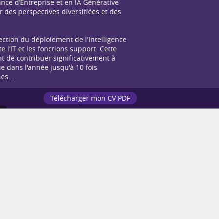
nce d’Entreprise et en IA Générative
 des perspectives diversifiées et des
ction du déploiement de l'Intelligence
e l’IT et les fonctions support. Cette
 de contribuer significativement à
ue dans l'année jusqu'à 10 fois
es...
Télécharger mon CV PDF