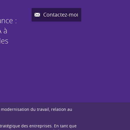
Contactez-moi
nce :
A à
des
 modernisation du travail, relation au
tratégique des entreprises. En tant que