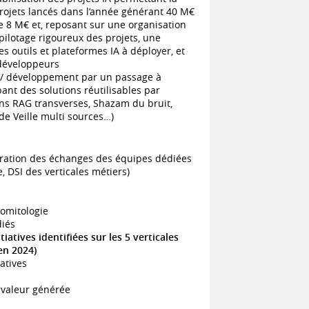
rojets lancés dans l’année générant 40 M€
 8 M€ et, reposant sur une organisation
pilotage rigoureux des projets, une
outils et plateformes IA à déployer, et
 développeurs
 / développement par un passage à
nt des solutions réutilisables par
ions RAG transverses, Shazam du bruit,
de Veille multi sources…)
cturation des échanges des équipes dédiées
, DSI des verticales métiers)
comitologie
iés
tiatives identifiées sur les 5 verticales
en 2024)
iatives
a valeur générée